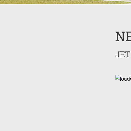
N
JET