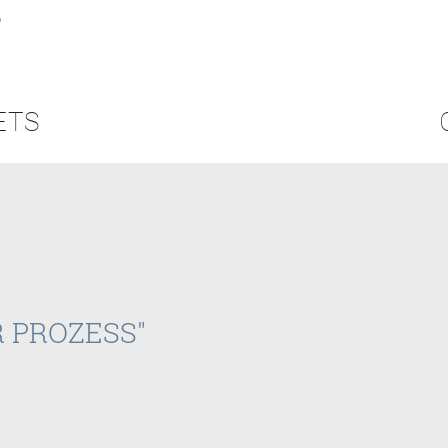
ETS
E
 PROZESS"