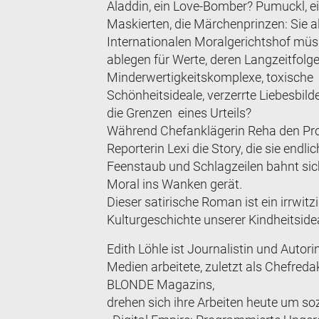
Aladdin, ein Love-Bomber? Pumuckl, ei
Maskierten, die Märchenprinzen: Sie al
Internationalen Moralgerichtshof müs
ablegen für Werte, deren Langzeitfolge
Minderwertigkeitskomplexe, toxische
Schönheitsideale, verzerrte Liebesbil
die Grenzen eines Urteils?
Während Chefanklägerin Reha den Proze
Reporterin Lexi die Story, die sie endli
Feenstaub und Schlagzeilen bahnt sich
Moral ins Wanken gerät.
Dieser satirische Roman ist ein irrwitz
Kulturgeschichte unserer Kindheitside
Edith Löhle ist Journalistin und Autor
Medien arbeitete, zuletzt als Chefre
BLONDE Magazins,
drehen sich ihre Arbeiten heute um soz