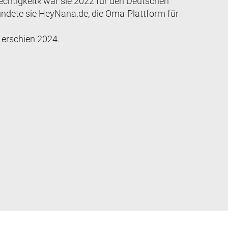
echtigkeit« war sie 2022 für den Deutschen
ndete sie HeyNana.de, die Oma-Plattform für
« erschien 2024.