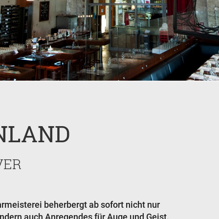
NLAND
VER
rmeisterei beherbergt ab sofort nicht nur
ndern auch Anregendes für Auge und Geist.